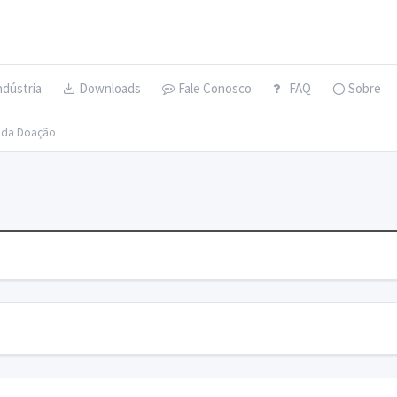
ndústria
Downloads
Fale Conosco
FAQ
Sobre
s da Doação