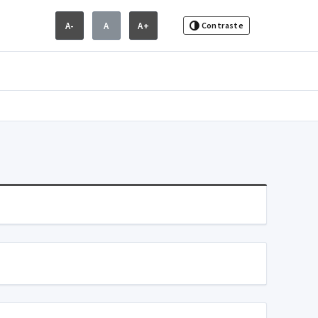
A-
A
A+
Contraste