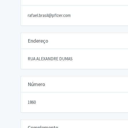
rafael.brasil@pfizer.com
Endereço
RUA ALEXANDRE DUMAS
Número
1860
Complemento