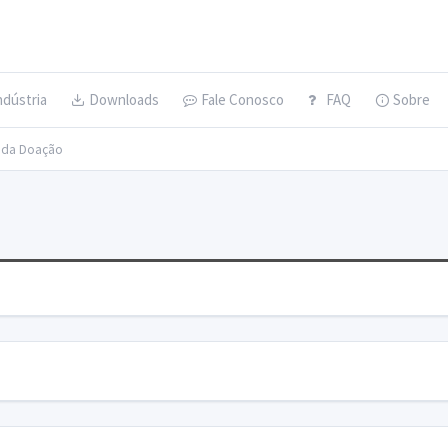
ndústria
Downloads
Fale Conosco
FAQ
Sobre
s da Doação