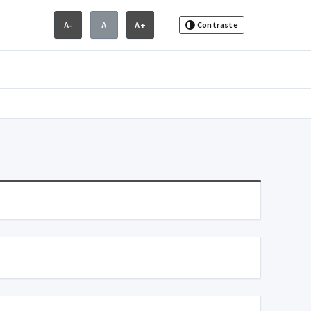
A-
A
A+
Contraste