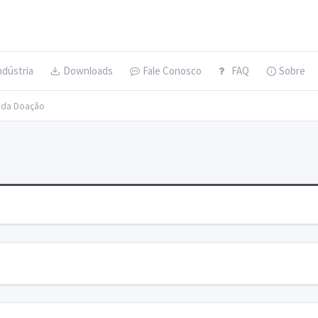
ndústria
Downloads
Fale Conosco
FAQ
Sobre
s da Doação