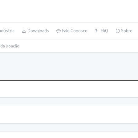
ndústria
Downloads
Fale Conosco
FAQ
Sobre
s da Doação