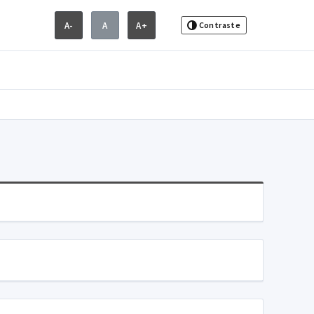
A-
A
A+
Contraste