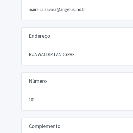
maira.calzavara@angelus.ind.br
Endereço
RUA WALDIR LANDGRAF
Número
101
Complemento