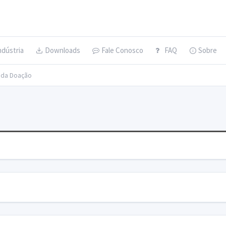
ndústria
Downloads
Fale Conosco
FAQ
Sobre
s da Doação