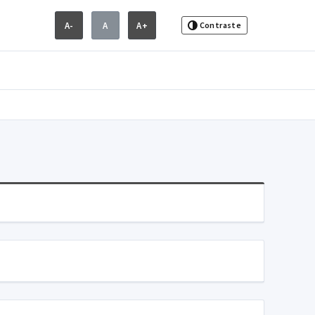
A-
A
A+
Contraste