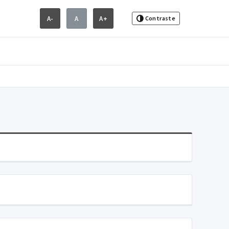
A-
A
A+
Contraste