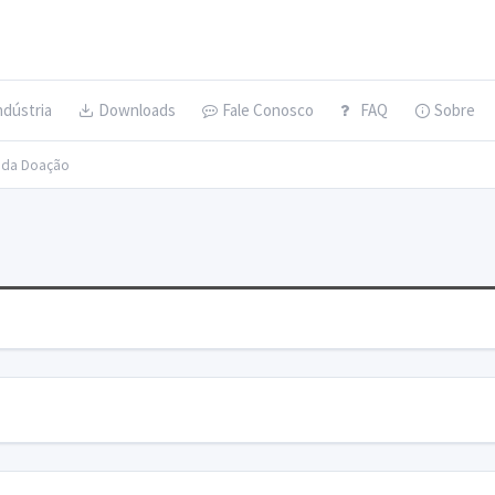
ndústria
Downloads
Fale Conosco
FAQ
Sobre
s da Doação