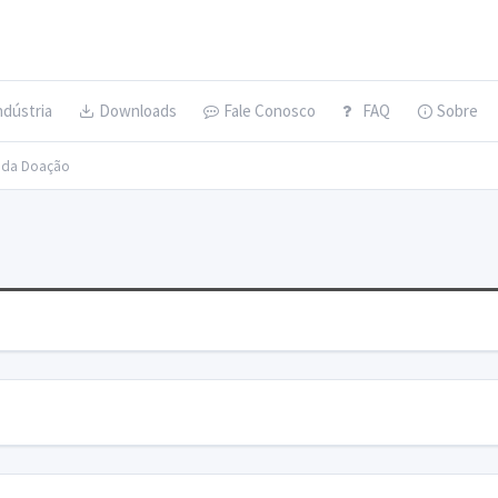
ndústria
Downloads
Fale Conosco
FAQ
Sobre
s da Doação