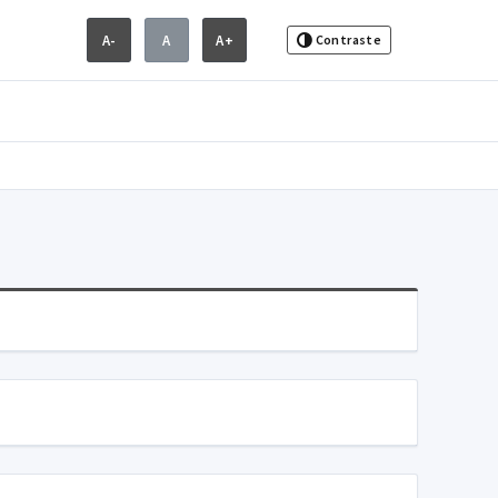
A-
A
A+
Contraste