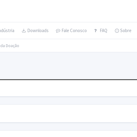
ndústria
Downloads
Fale Conosco
FAQ
Sobre
s da Doação