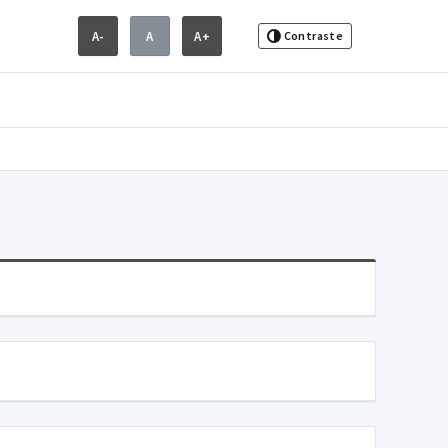
A-
A
A+
Contraste