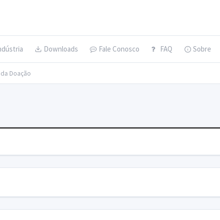
ndústria
Downloads
Fale Conosco
FAQ
Sobre
s da Doação