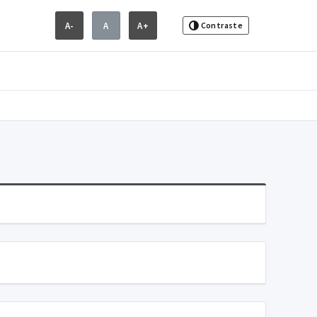
A-
A
A+
Contraste