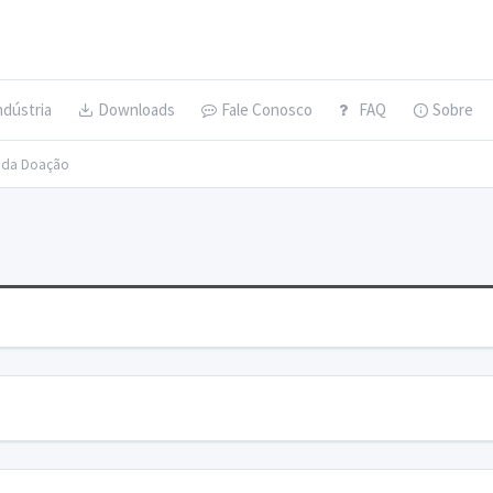
ndústria
Downloads
Fale Conosco
FAQ
Sobre
s da Doação