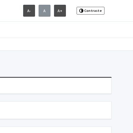
A-
A
A+
Contraste