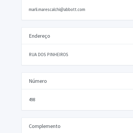
marli.marescalchi@abbott.com
Endereço
RUA DOS PINHEIROS
Número
498
Complemento