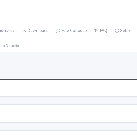
ndústria
Downloads
Fale Conosco
FAQ
Sobre
s da Doação