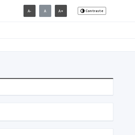
A-
A
A+
Contraste