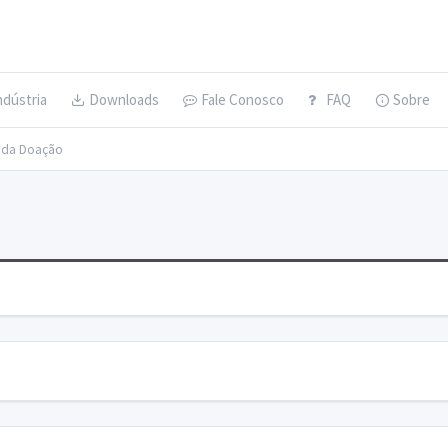
ndústria
Downloads
Fale Conosco
FAQ
Sobre
s da Doação