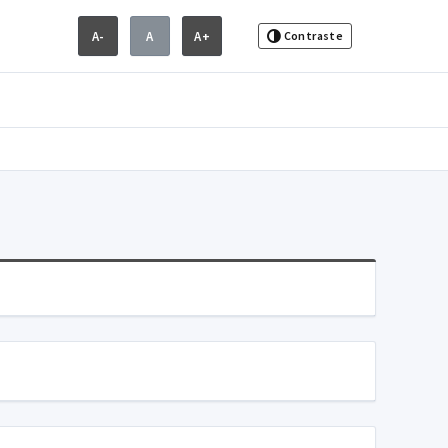
A-
A
A+
Contraste