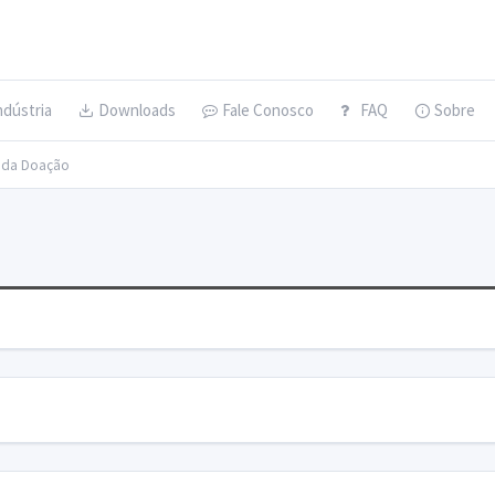
ndústria
Downloads
Fale Conosco
FAQ
Sobre
s da Doação