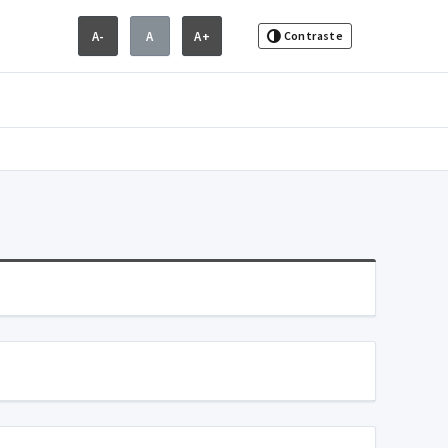
A-
A
A+
Contraste