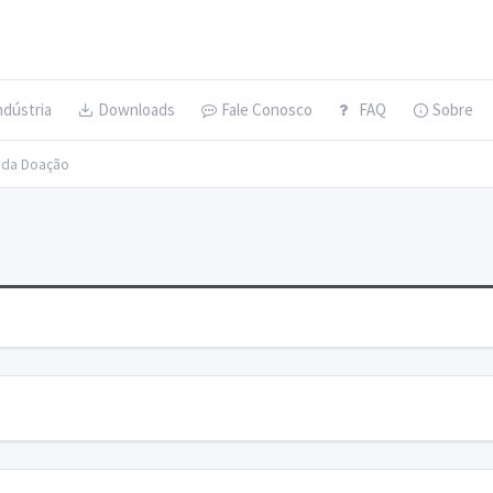
ndústria
Downloads
Fale Conosco
FAQ
Sobre
s da Doação