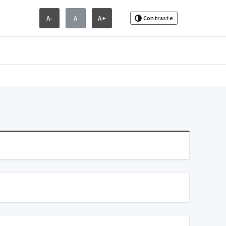
A-
A
A+
Contraste