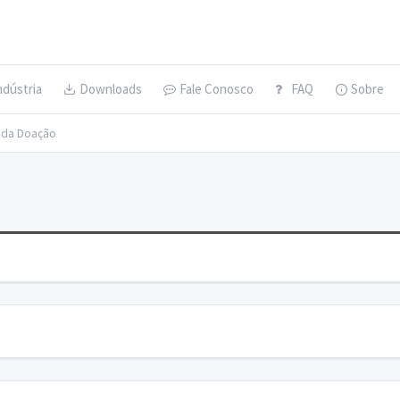
ndústria
Downloads
Fale Conosco
FAQ
Sobre
s da Doação