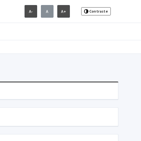
A-
A
A+
Contraste