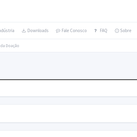
ndústria
Downloads
Fale Conosco
FAQ
Sobre
s da Doação