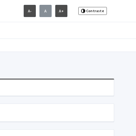
A-
A
A+
Contraste