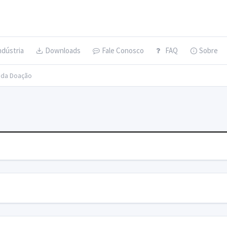
ndústria
Downloads
Fale Conosco
FAQ
Sobre
s da Doação