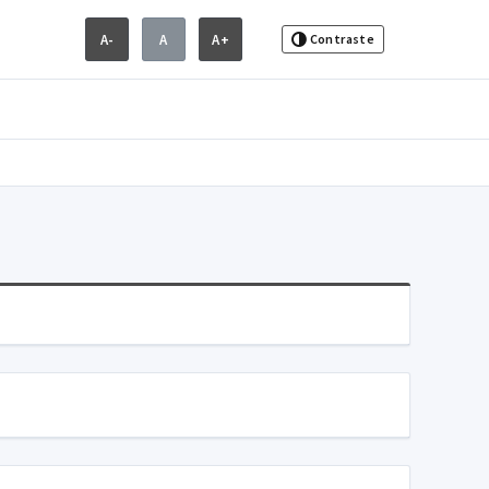
A-
A
A+
Contraste