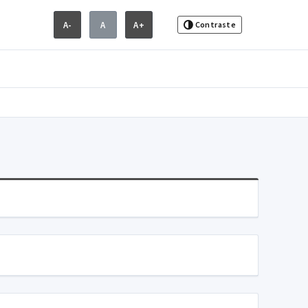
A-
A
A+
Contraste