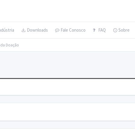
ndústria
Downloads
Fale Conosco
FAQ
Sobre
s da Doação