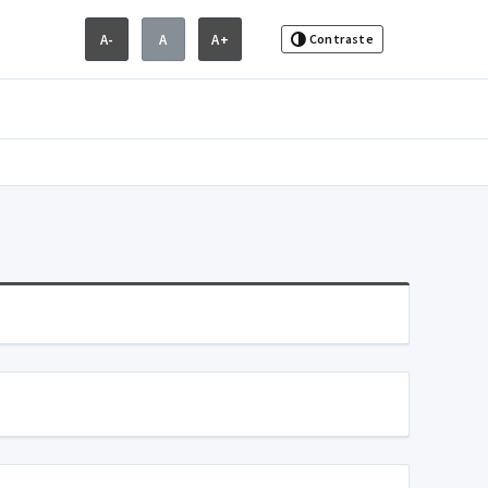
A-
A
A+
Contraste