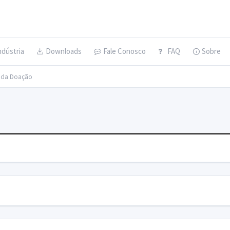
ndústria
Downloads
Fale Conosco
FAQ
Sobre
s da Doação