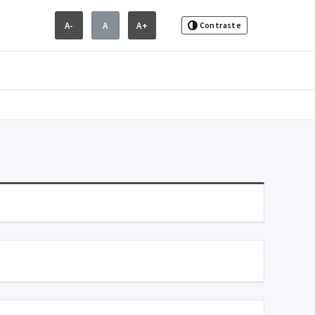
A-
A
A+
Contraste