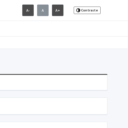
A-
A
A+
Contraste