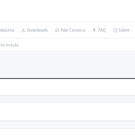
ndústria
Downloads
Fale Conosco
FAQ
Sobre
s da Doação