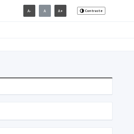
A-
A
A+
Contraste