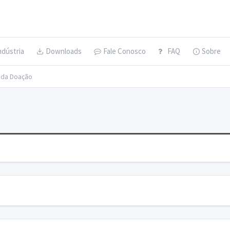
ndústria
Downloads
Fale Conosco
FAQ
Sobre
s da Doação