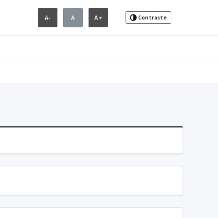
A-
A
A+
Contraste