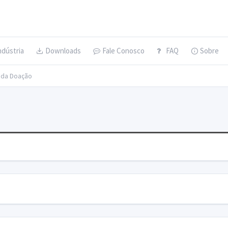
ndústria
Downloads
Fale Conosco
FAQ
Sobre
s da Doação