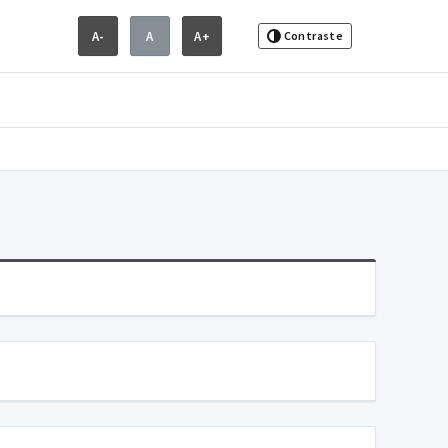
A-
A
A+
Contraste