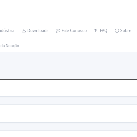
ndústria
Downloads
Fale Conosco
FAQ
Sobre
s da Doação