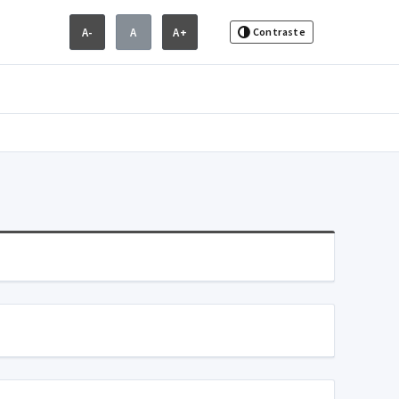
A-
A
A+
Contraste