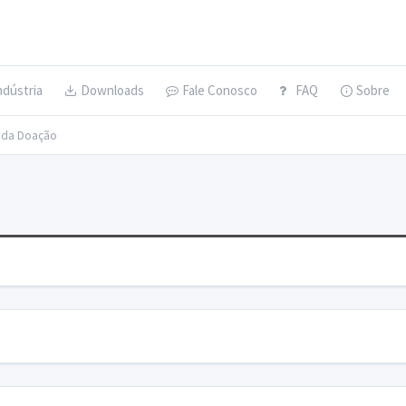
ndústria
Downloads
Fale Conosco
FAQ
Sobre
s da Doação