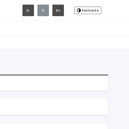
A-
A
A+
Contraste