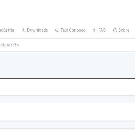
ndústria
Downloads
Fale Conosco
FAQ
Sobre
s da Doação