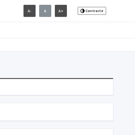
A-
A
A+
Contraste