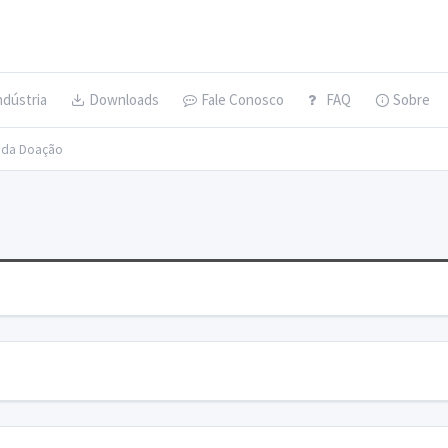
ndústria
Downloads
Fale Conosco
FAQ
Sobre
s da Doação