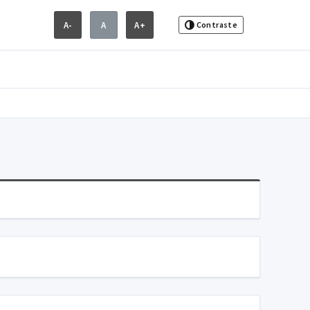
A-
A
A+
Contraste