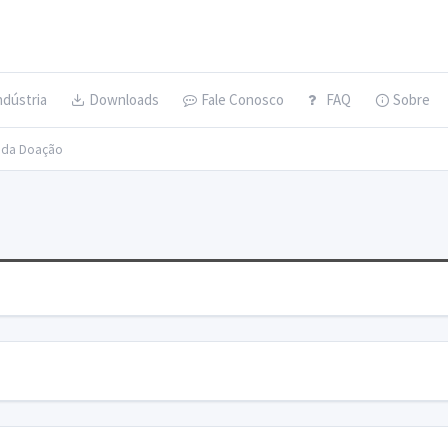
ndústria
Downloads
Fale Conosco
FAQ
Sobre
s da Doação