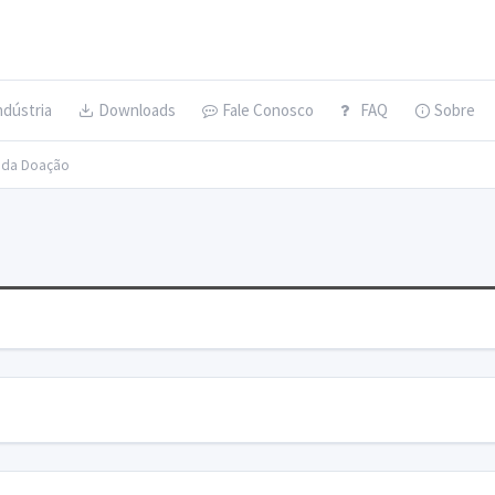
ndústria
Downloads
Fale Conosco
FAQ
Sobre
s da Doação