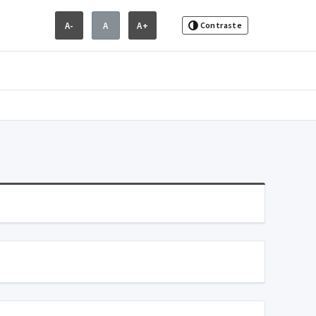
A-
A
A+
Contraste