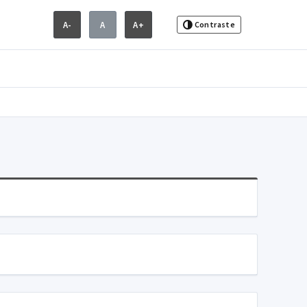
A-
A
A+
Contraste