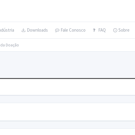
ndústria
Downloads
Fale Conosco
FAQ
Sobre
s da Doação