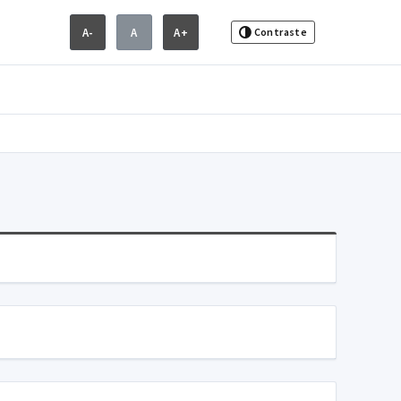
A-
A
A+
Contraste