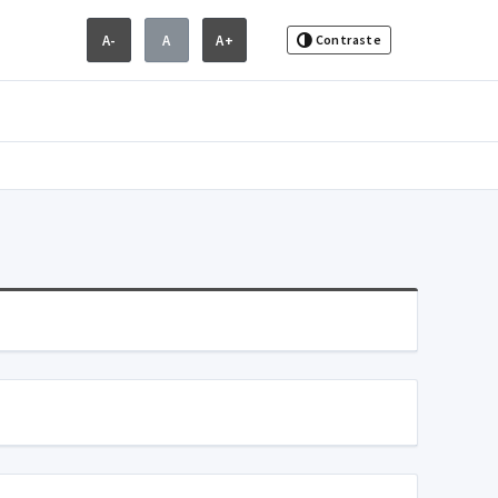
A-
A
A+
Contraste