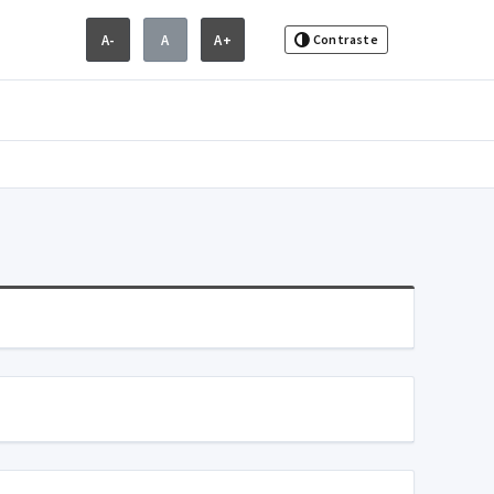
A-
A
A+
Contraste