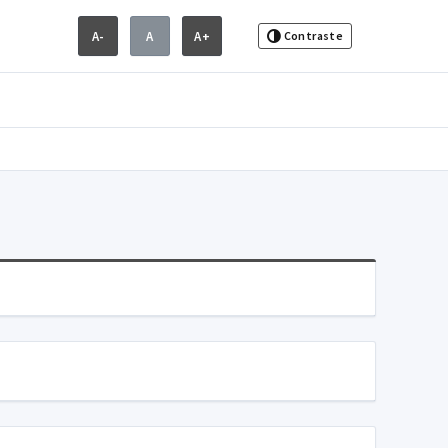
A-
A
A+
Contraste