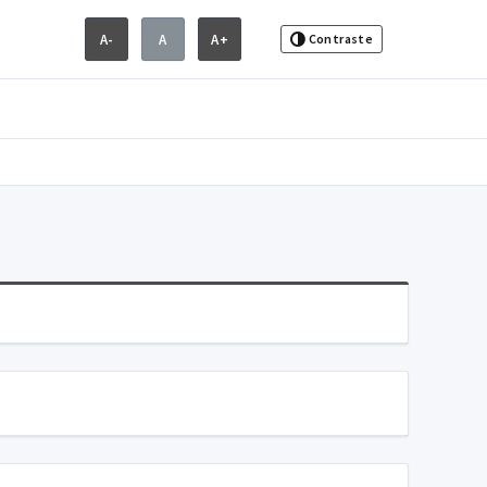
A-
A
A+
Contraste