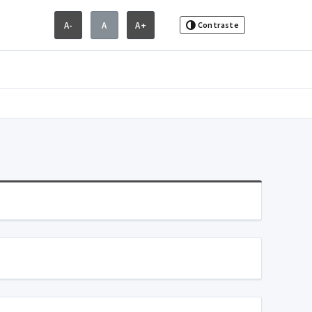
A-
A
A+
Contraste