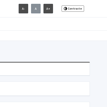
A-
A
A+
Contraste