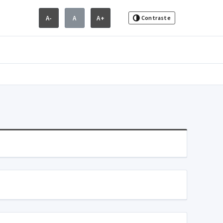
A-
A
A+
Contraste