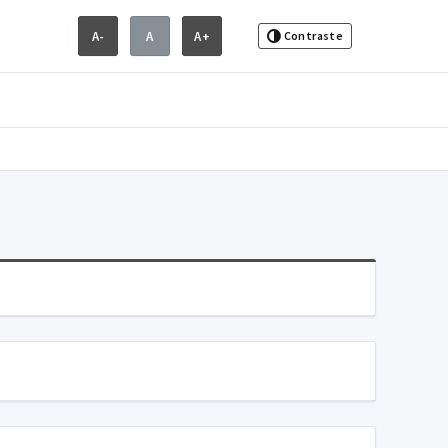
A-
A
A+
Contraste