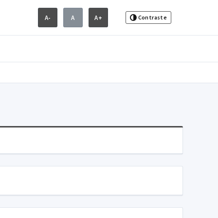
A-
A
A+
Contraste