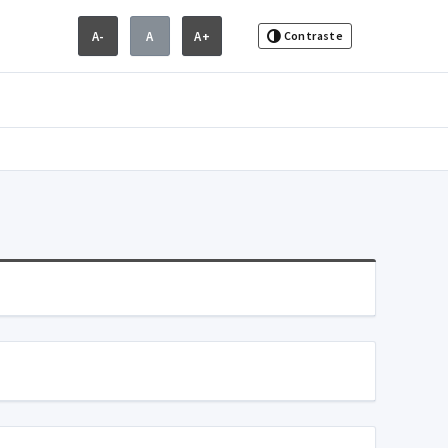
A-
A
A+
Contraste