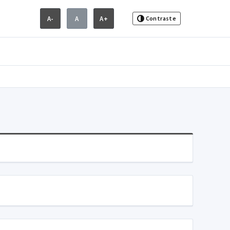
A-
A
A+
Contraste