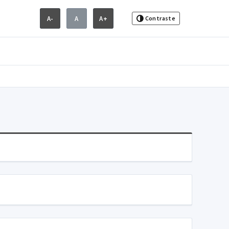
A-
A
A+
Contraste