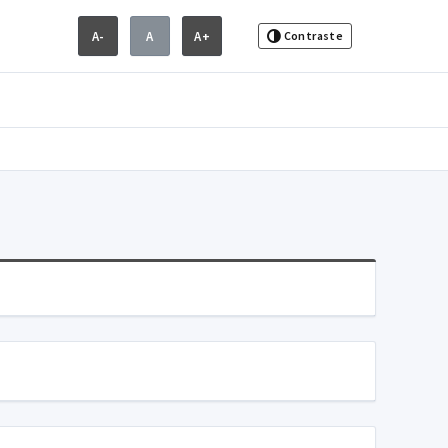
A-
A
A+
Contraste