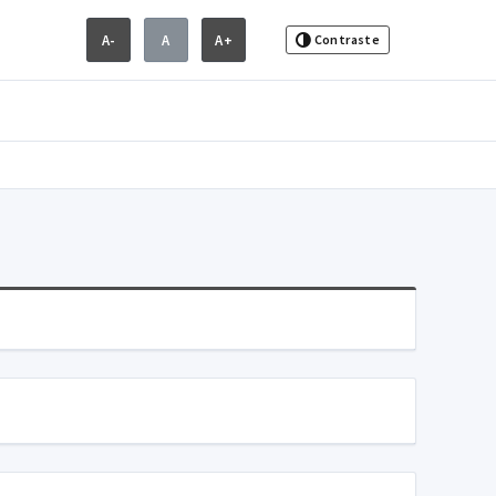
A-
A
A+
Contraste