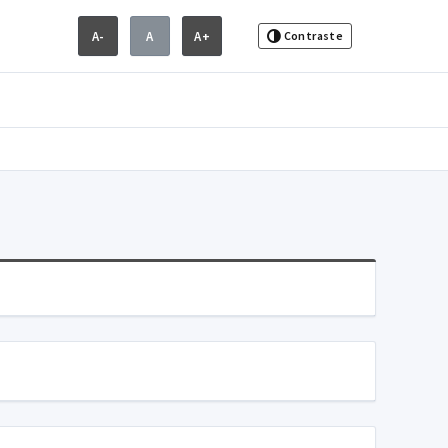
A-
A
A+
Contraste