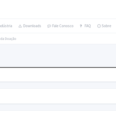
ndústria
Downloads
Fale Conosco
FAQ
Sobre
s da Doação