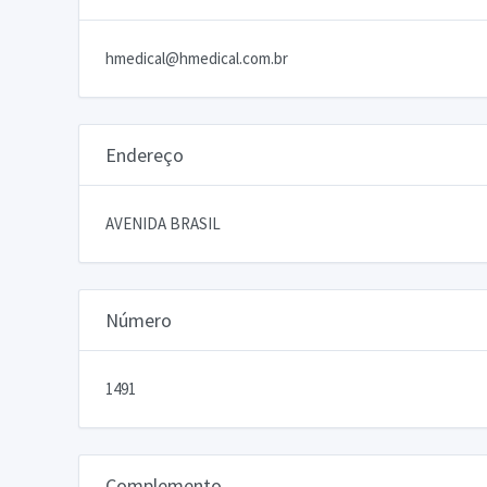
hmedical@hmedical.com.br
Endereço
AVENIDA BRASIL
Número
1491
Complemento