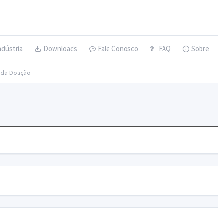
ndústria
Downloads
Fale Conosco
FAQ
Sobre
s da Doação