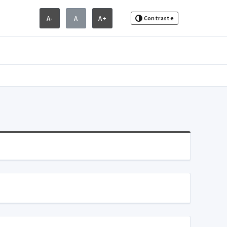
A-
A
A+
Contraste