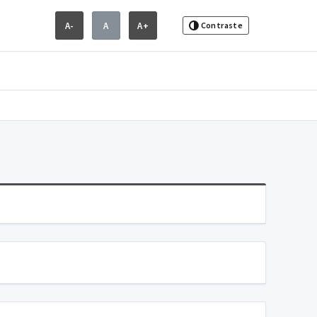
A-
A
A+
Contraste