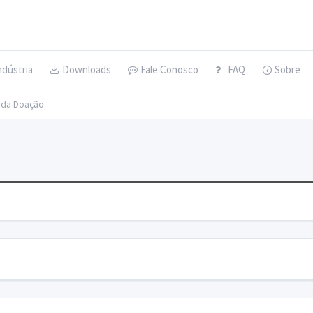
ndústria
Downloads
Fale Conosco
FAQ
Sobre
s da Doação