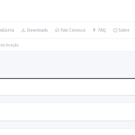
ndústria
Downloads
Fale Conosco
FAQ
Sobre
s da Doação