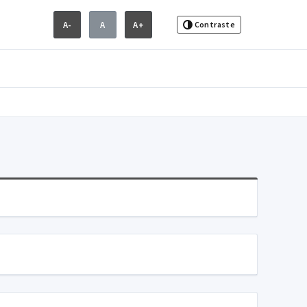
A-
A
A+
Contraste