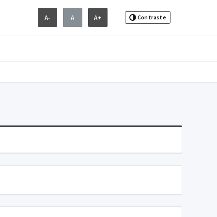
A-
A
A+
Contraste