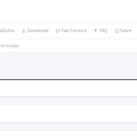
ndústria
Downloads
Fale Conosco
FAQ
Sobre
s da Doação